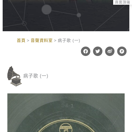
頁面頂端
:::
首頁
音聲資料室
病子歌 (一)
F
T
W
P
a
w
e
r
c
i
i
o
e
t
b
d
b
t
o
u
o
e
c
病子歌 (一)
o
r
t
k
-
h
u
n
t