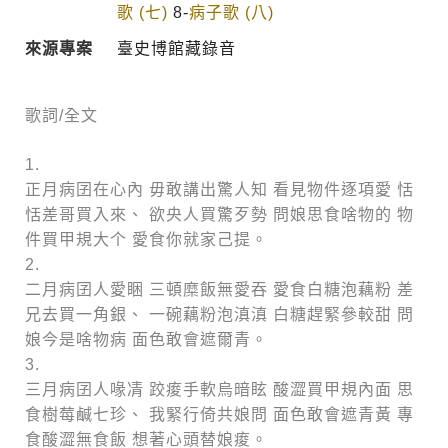
歌 (七)
8-
病子歌 (八)
來源專案
臺史博館藏錄音
歌詞/全文
1.
正月病囝在心內 毋敢講出驚人知 看見物件逐項愛 恬
恬差哥買入來、 欲央人買驚歹勢 問娘思食啥物的 物
件買甲規大个 愛食你就家己提。
2.
二月病囝人愛睏 三頓糜飯無愛吞 愛食白糖泡藕粉 差
兄去買一角銀、 一碗藕粉泡滇滇 白糖趕緊參較甜 問
娘今是啥物病 面色敢會遮爾青。
3.
三月病囝人喙凊 跤痠手軟烏暗眩 酸澀買甲規內面 思
食樹莓鹹七珍、 我緊行倚共娘問 面色敢會遮青黃 專
食酸澀無食飯 想著心頭替娘痠。