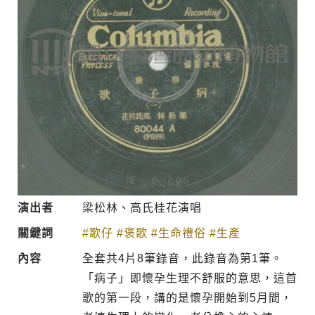
演出者
梁松林、高氏桂花演唱
關鍵詞
#歌仔
#褒歌
#生命禮俗
#生產
內容
全套共4片8筆錄音，此錄音為第1筆。
「病子」即懷孕生理不舒服的意思，這首
歌的第一段，講的是懷孕開始到5月間，