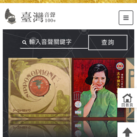
Alt+U：
Alt+C：
跳
上
主
至
方
要
主
主
內
要
選
容
內
查詢
單
區
容
連
結
區
回首頁