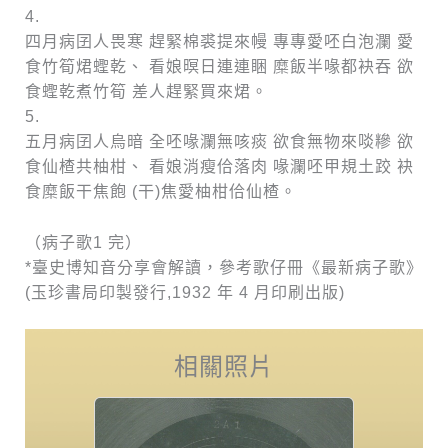
4.
四月病囝人畏寒 趕緊棉裘提來幔 專專愛呸白泡瀾 愛
食竹筍𤉙蟶乾、 看娘暝日連連睏 糜飯半喙都袂吞 欲
食蟶乾煮竹筍 差人趕緊買來𤉙。
5.
五月病囝人烏暗 全呸喙瀾無咳痰 欲食無物來啖糝 欲
食仙楂共柚柑、 看娘消瘦佮落肉 喙瀾呸甲規土跤 袂
食糜飯干焦飽 (干)焦愛柚柑佮仙楂。
（病子歌1 完）
*臺史博知音分享會解讀，參考歌仔冊《最新病子歌》
(玉珍書局印製發行,1932 年 4 月印刷出版)
相關照片