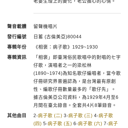
老婆生理上的變化，老公擔心的心情。
聲音載體
留聲機唱片
發行編號
日蓄 (古倫美亞)80044
專輯年份
《相褒：病子歌》1929~1930
專輯資訊
「相褒」即臺灣俗民歌唱中的對唱的七字
仔歌，演唱者之一的梁松林
(1890~1974)為知名歌仔編唱者，當今歌
仔冊研究界普遍認為，是台灣最有原創
性、編歌仔冊數量最多的「歌仔先」。
據古倫美亞公司資料，為1929年4月至6
月間在臺北錄音。全套共4片8筆錄音。
其他曲目
2-
病子歌 (二)
3-
病子歌 (三)
4-
病子歌
(四)
5-
病子歌 (五)
6-
病子歌 (六)
7-
病子