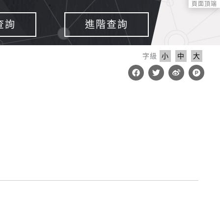
頁面頂端
查詢
進階查詢
字級
小
中
大
F
T
W
P
a
w
e
r
c
i
i
o
e
t
b
d
b
t
o
u
o
e
c
o
r
t
k
-
h
u
n
t