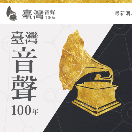
Alt+U：
Alt+C：
跳
:
上
主
至
最新消
方
要
主
主
內
要
選
容
內
單
區
容
連
結
區