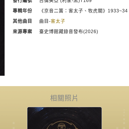
發行編號
古倫美亞 (利家-黑)T169
專輯年份
《京音二簧：害太子、牧虎關》1933~34
其他曲目
曲目-
害太子
來源專案
臺史博館藏錄音發布(2026)
相關照片