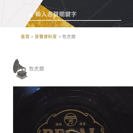
:::
首頁
音聲資料室
牧虎關
牧虎關