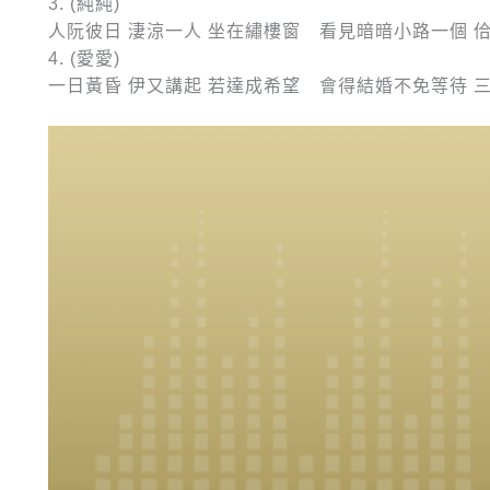
3. (純純)
人阮彼日 淒涼一人 坐在繡樓窗 看見暗暗小路一個 
4. (愛愛)
一日黃昏 伊又講起 若達成希望 會得結婚不免等待 