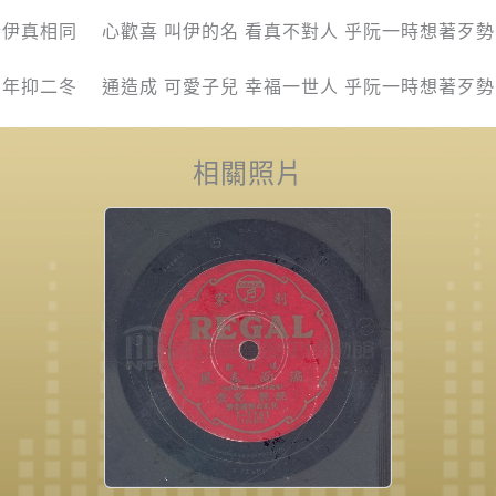
佮伊真相同 心歡喜 叫伊的名 看真不對人 乎阮一時想著歹勢
三年抑二冬 通造成 可愛子兒 幸福一世人 乎阮一時想著歹勢
相關照片