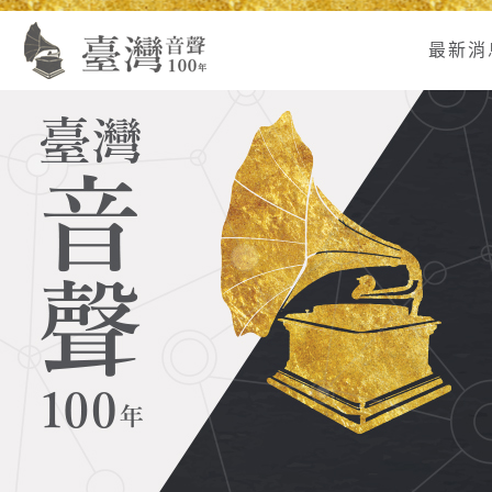
Alt+U：
Alt+C：
跳
:
上
主
至
最新消
方
要
主
主
內
要
選
容
內
單
區
容
連
結
區