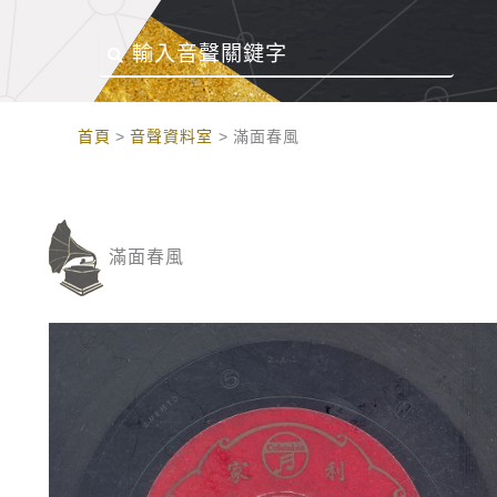
:::
首頁
音聲資料室
滿面春風
滿面春風