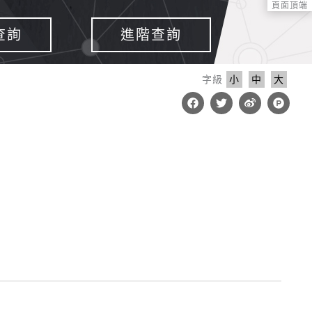
頁面頂端
查詢
進階查詢
字級
小
中
大
F
T
W
P
a
w
e
r
c
i
i
o
e
t
b
d
b
t
o
u
o
e
c
o
r
t
k
-
h
u
n
t