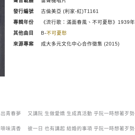
聲音載體
留聲機唱片
發行編號
古倫美亞 (利家-紅)T1161
專輯年份
《流行歌：滿面春風、不可憂愁》1939年
其他曲目
B-
不可憂愁
來源專案
成大多元文化中心合作徵集 (2015)
說出青春夢 又講阮 生做愛嬌 生成真活動 乎阮一時想著歹勢
咖啡味清香 彼一日 也有講起 結婚的事項 乎阮一時想著歹勢