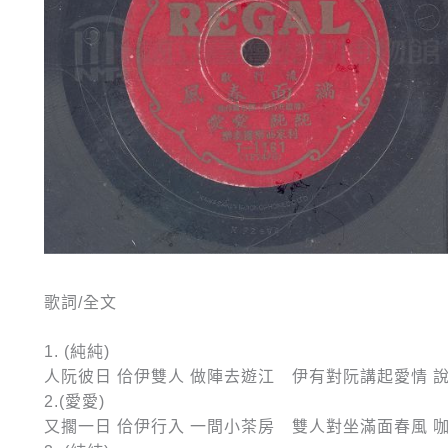
歌詞/全文
1. (純純)
人阮彼日 佮伊雙人 做陣去遊江 伊有對阮講起愛情 
2.(愛愛)
又擱一日 佮伊行入 一間小茶房 雙人對坐滿面春風 