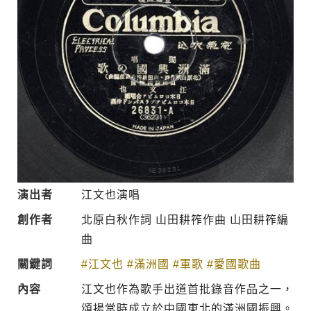
演出者
江文也演唱
創作者
北原白秋作詞 山田耕筰作曲 山田耕筰編
曲
關鍵詞
#江文也
#滿洲國
#軍歌
#愛國歌曲
內容
江文也作為歌手出道首批錄音作品之一，
頌揚當時成立於中國東北的滿洲國振興。