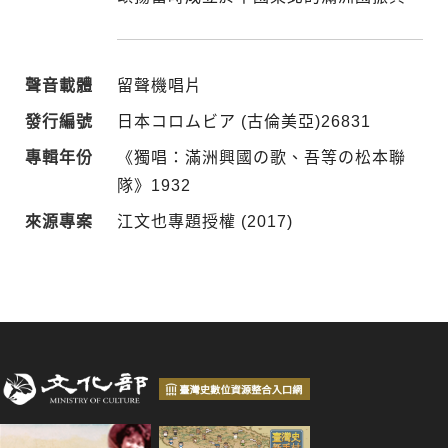
聲音載體
留聲機唱片
發行編號
日本コロムビア (古倫美亞)26831
專輯年份
《獨唱：滿洲興國の歌、吾等の松本聯
隊》1932
來源專案
江文也專題授權 (2017)