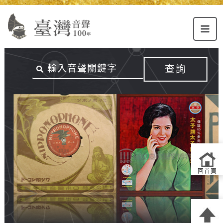
Alt+U：
Alt+C：
跳
上
主
至
方
要
主
主
內
要
選
容
內
查詢
單
區
容
連
結
區
回首頁