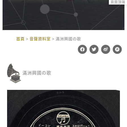
頁面頂端
:::
首頁
音聲資料室
滿洲興國の歌
F
T
W
P
a
w
e
r
c
i
i
o
e
t
b
d
b
t
o
u
o
e
c
滿洲興國の歌
o
r
t
k
-
h
u
n
t