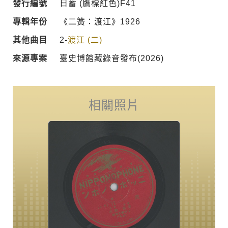
發行編號
日蓄 (鷹標紅色)F41
專輯年份
《二簧：渡江》1926
其他曲目
2-
渡江 (二)
來源專案
臺史博館藏錄音發布(2026)
相關照片