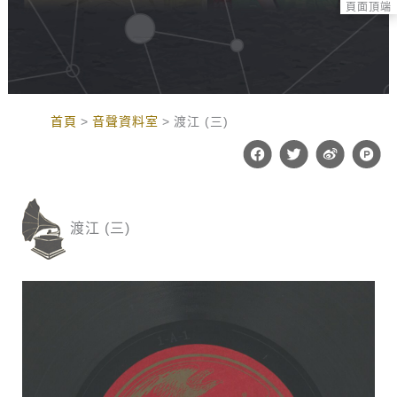
頁面頂端
:::
首頁
音聲資料室
渡江 (三)
F
T
W
P
a
w
e
r
c
i
i
o
e
t
b
d
b
t
o
u
o
e
c
渡江 (三)
o
r
t
k
-
h
u
n
t