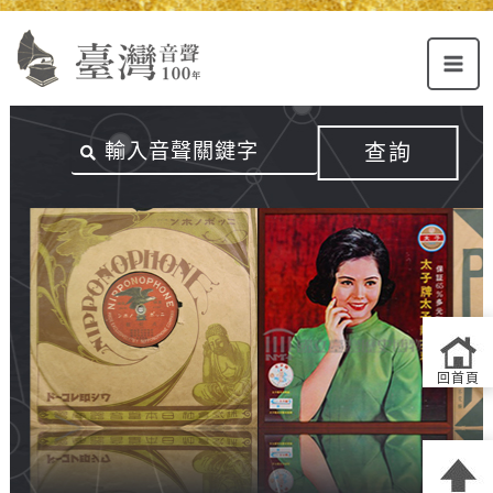
Alt+U：
Alt+C：
跳
上
主
至
方
要
主
主
內
要
選
容
內
查詢
單
區
容
連
結
區
回首頁