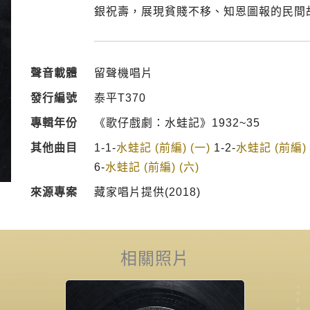
銀祝壽，展現貧賤不移、知恩圖報的民間
聲音載體
留聲機唱片
發行編號
泰平T370
專輯年份
《歌仔戲劇：水蛙記》1932~35
其他曲目
1-1-
水蛙記 (前編) (一)
1-2-
水蛙記 (前編) 
6-
水蛙記 (前編) (六)
來源專案
藏家唱片提供(2018)
相關照片