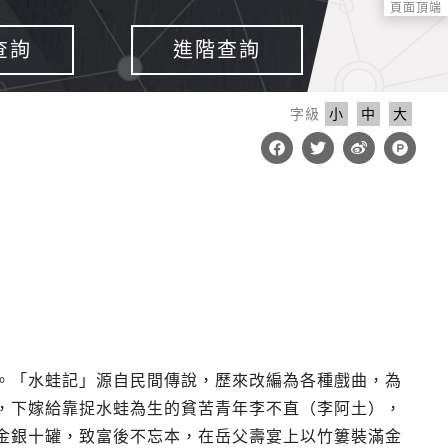
頁面頂端
查詢
進階查詢
字級
小
中
大
F
T
W
P
a
w
e
r
c
i
i
o
e
t
b
d
b
t
o
u
o
e
c
o
r
t
k
-
h
u
n
t
。「水蛙記」源自民間傳說，歷來改編為各種戲曲，為
，下嫁給靠捉水蛙為生的貧苦青年李不直（李阿土），
金銀十罐，致富後不忘本，在岳父壽宴上以竹簍裝滿金