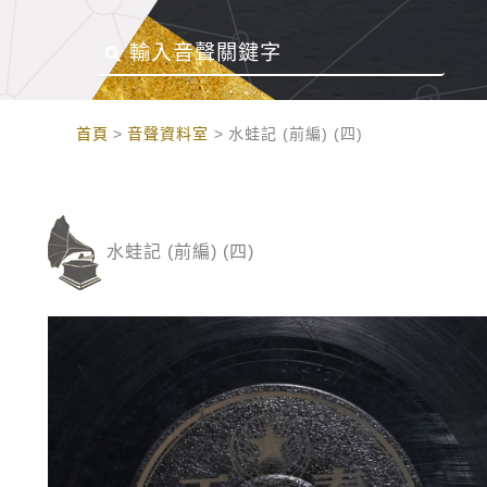
:::
首頁
音聲資料室
水蛙記 (前編) (四)
水蛙記 (前編) (四)