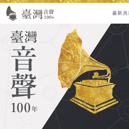
Alt+U：
Alt+C：
跳
:
上
主
至
最新消
方
要
主
主
內
要
選
容
內
單
區
容
連
結
區