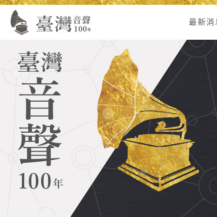
Alt+U：
Alt+C：
跳
:
上
主
至
最新消
方
要
主
主
內
要
選
容
內
單
區
容
連
結
區