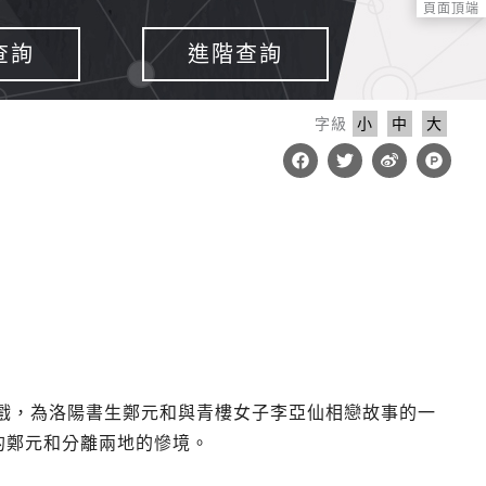
頁面頂端
查詢
進階查詢
字級
小
中
大
F
T
W
P
a
w
e
r
c
i
i
o
e
t
b
d
b
t
o
u
o
e
c
o
r
t
k
-
h
u
n
t
戲，為洛陽書生鄭元和與青樓女子李亞仙相戀故事的一
的鄭元和分離兩地的慘境。