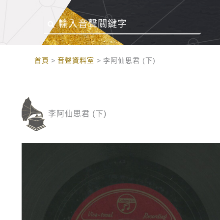
:::
首頁
音聲資料室
李阿仙思君 (下)
李阿仙思君 (下)