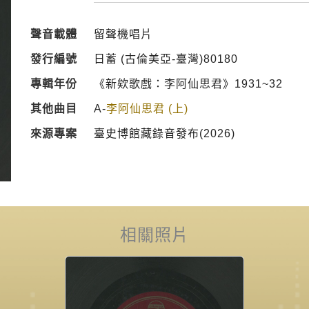
聲音載體
留聲機唱片
發行編號
日蓄 (古倫美亞-臺灣)80180
專輯年份
《新欸歌戲：李阿仙思君》1931~32
其他曲目
A-
李阿仙思君 (上)
來源專案
臺史博館藏錄音發布(2026)
相關照片