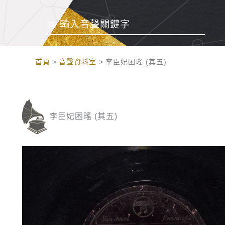
:::
首頁
音聲資料室
李臣妃困瑤 (其五)
李臣妃困瑤 (其五)