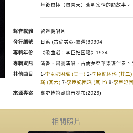
年後包拯（包青天）查明案情的顧故事。
聲音載體
留聲機唱片
發行編號
日蓄 (古倫美亞-臺灣)80304
專輯年份
《歌曲戲：李臣妃困瑤》1934
專輯資訊
清香、碧雲演唱，古倫美亞華樂班伴奏。
其他曲目
1-
李臣妃困瑤 (其一)
2-
李臣妃困瑤 (其二)
瑤 (其六)
7-
李臣妃困瑤 (其七)
8-
李臣妃困
來源專案
臺史博館藏錄音發布(2026)
相關照片