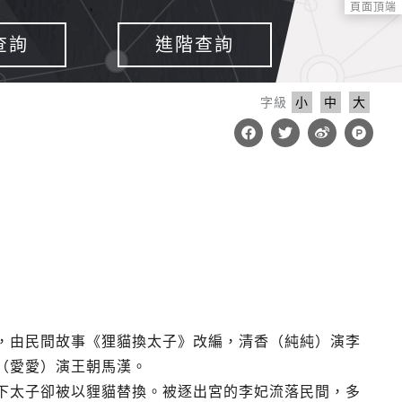
頁面頂端
查詢
進階查詢
字級
小
中
大
F
T
W
P
a
w
e
r
c
i
i
o
e
t
b
d
b
t
o
u
o
e
c
o
r
t
k
-
h
u
n
t
，由民間故事《狸貓換太子》改編，清香（純純）演李
（愛愛）演王朝馬漢。
下太子卻被以貍貓替換。被逐出宮的李妃流落民間，多