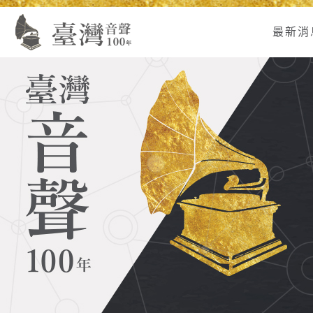
Alt+U：
Alt+C：
跳
:
上
主
至
最新消
方
要
主
主
內
要
選
容
內
單
區
容
連
結
區