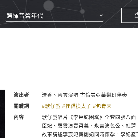
演出者
清香、碧雲演唱 古倫美亞華樂班伴奏
關鍵詞
#歌仔戲
#狸貓換太子
#包青天
內容
歌仔戲唱片《李臣妃困瑤》全套四張八面
臣妃、碧雲演賣菜義、永吉演包公、紅蓮
故事講述李宸妃與劉妃同時懷孕，李妃產