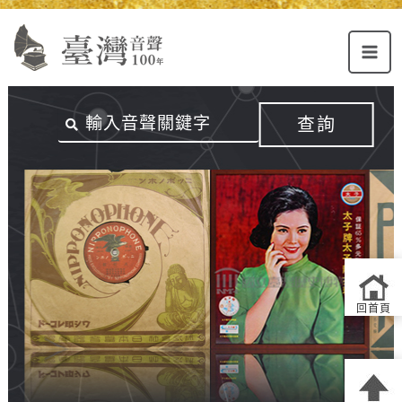
Alt+U：
Alt+C：
跳
上
主
至
方
要
主
主
內
要
選
容
內
查詢
單
區
容
連
結
區
回首頁