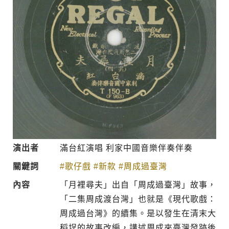
演出者
滿台紅演唱 利家中國音樂伴奏伴奏
關鍵詞
#歌仔戲
#新款
#周成過臺灣
內容
「月裡尋夫」出自「周成過臺灣」故事，
「二集周成渡台灣」也就是《現代歌戲：
周成過台灣》的續集。是以發生在清末大
稻埕的故事改編，講述周成來臺灣發跡後