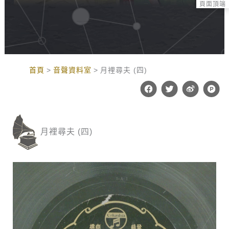
頁面頂端
:::
首頁
音聲資料室
月裡尋夫 (四)
F
T
W
P
a
w
e
r
c
i
i
o
e
t
b
d
b
t
o
u
o
e
c
月裡尋夫 (四)
o
r
t
k
-
h
u
n
t