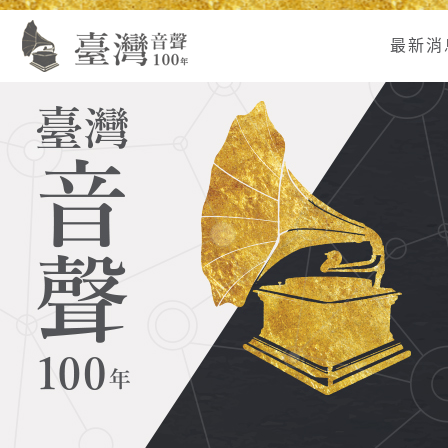
Alt+U：
Alt+C：
跳
:
上
主
至
最新消
方
要
主
主
內
要
選
容
內
單
區
容
連
結
區