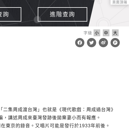
頁面頂端
查詢
進階查詢
字級
小
中
大
F
T
W
P
a
w
e
r
c
i
i
o
e
t
b
d
b
t
o
u
o
e
c
o
r
t
k
-
h
u
n
t
「二集周成渡台灣」也就是《現代歌戲：周成過台灣》
編，講述周成來臺灣發跡後拋棄妻小而有報應。
間在東京的錄音。又唱片可能是發行於1933年前後。