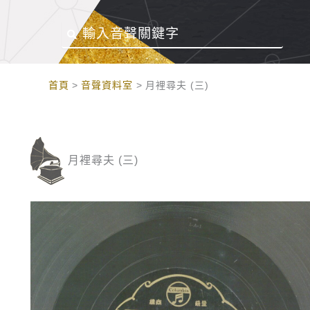
:::
首頁
音聲資料室
月裡尋夫 (三)
月裡尋夫 (三)