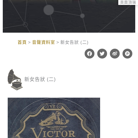
頁面頂端
:::
首頁
音聲資料室
新女告狀 (二)
F
T
W
P
a
w
e
r
c
i
i
o
e
t
b
d
b
t
o
u
o
e
c
新女告狀 (二)
o
r
t
k
-
h
u
n
t