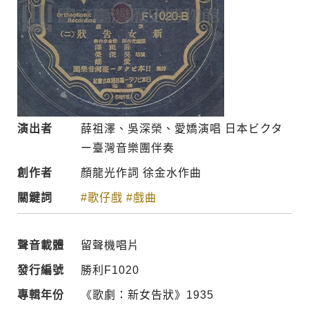
演出者
薛祖澤、吳深榮、愛嬌演唱 日本ビクタ
ー臺灣音樂團伴奏
創作者
顏龍光作詞 徐金水作曲
關鍵詞
#歌仔戲
#戲曲
聲音載體
留聲機唱片
發行編號
勝利F1020
專輯年份
《歌劇：新女告狀》1935