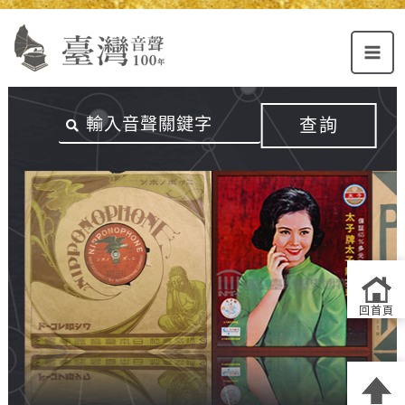
Alt+U：
Alt+C：
跳
上
主
至
方
要
主
主
內
要
選
容
內
查詢
單
區
容
連
結
區
回首頁