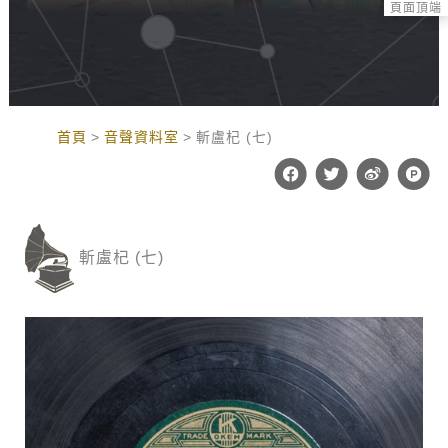
頁面頂端
:::
首頁
音聲資料室
斬盧杞 (七)
F
T
W
P
a
w
e
r
c
i
i
o
e
t
b
d
b
t
o
u
o
e
c
斬盧杞 (七)
o
r
t
k
-
h
u
n
t