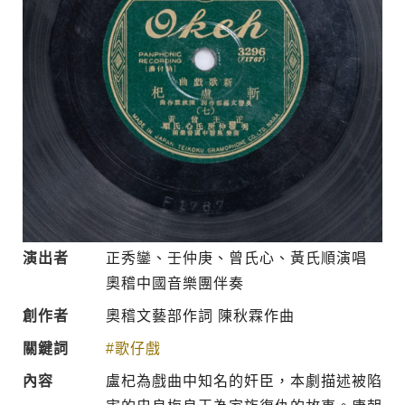
演出者
正秀鑾、壬仲庚、曾氏心、黃氏順演唱
奧稽中國音樂團伴奏
創作者
奧稽文藝部作詞 陳秋霖作曲
關鍵詞
#歌仔戲
內容
盧杞為戲曲中知名的奸臣，本劇描述被陷