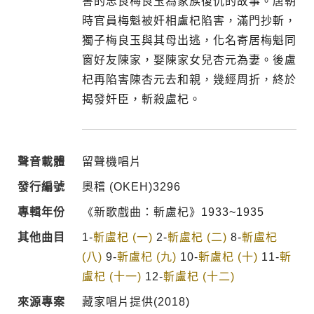
害的忠良梅良玉為家族復仇的故事。唐朝
時官員梅魁被奸相盧杞陷害，滿門抄斬，
獨子梅良玉與其母出逃，化名寄居梅魁同
窗好友陳家，娶陳家女兒杏元為妻。後盧
杞再陷害陳杏元去和親，幾經周折，終於
揭發奸臣，斬殺盧杞。
聲音載體
留聲機唱片
發行編號
奧稽 (OKEH)3296
專輯年份
《新歌戲曲：斬盧杞》1933~1935
其他曲目
1-
斬盧杞 (一)
2-
斬盧杞 (二)
8-
斬盧杞
(八)
9-
斬盧杞 (九)
10-
斬盧杞 (十)
11-
斬
盧杞 (十一)
12-
斬盧杞 (十二)
來源專案
藏家唱片提供(2018)