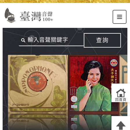
Alt+U：
Alt+C：
跳
上
主
至
方
要
主
主
內
要
選
容
內
查詢
單
區
容
連
結
區
回首頁