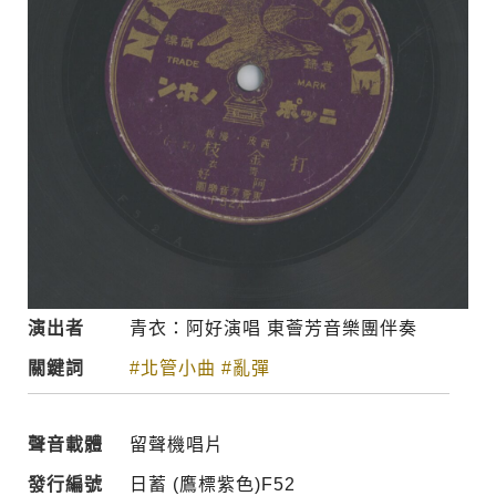
演出者
青衣：阿好演唱 東薈芳音樂團伴奏
關鍵詞
#北管小曲
#亂彈
聲音載體
留聲機唱片
發行編號
日蓄 (鷹標紫色)F52