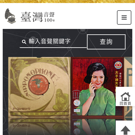
Alt+U：
Alt+C：
跳
上
主
至
方
要
主
主
內
要
選
容
內
查詢
單
區
容
連
結
區
回首頁