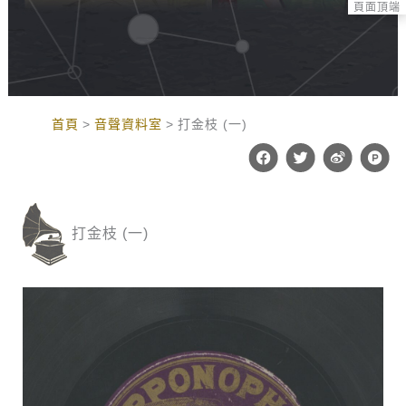
頁面頂端
:::
首頁
音聲資料室
打金枝 (一)
F
T
W
P
a
w
e
r
c
i
i
o
e
t
b
d
b
t
o
u
o
e
c
打金枝 (一)
o
r
t
k
-
h
u
n
t