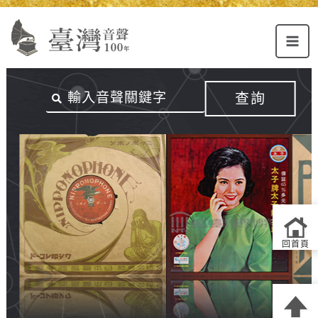
Alt+U：
Alt+C：
跳
上
主
至
方
要
主
主
內
要
選
容
內
查詢
單
區
容
連
結
區
回首頁