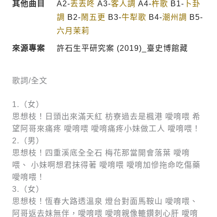
其他曲目
A2-
丟丟咚
A3-
客人調
A4-
杵歌
B1-
卜卦
調
B2-
鬧五更
B3-
牛犁歌
B4-
潮州調
B5-
六月茉莉
來源專案
許石生平研究案 (2019)_臺史博館藏
歌詞/全文
1.（女）
思想枝！日頭出來滿天紅 枋寮過去是楓港 噯唷喂 希
望阿哥來痛疼 噯唷喂 噯唷痛疼小妹做工人 噯唷喂！
2.（男）
思想枝！四重溪底全全石 梅花那當開會落葉 噯唷
喂、 小妹啊想君抹得著 噯唷喂 噯唷加慘拖命吃傷藥
噯唷喂！
3.（女）
思想枝！恆春大路透溫泉 燈台對面馬鞍山 噯唷喂、
阿哥返去妹無伴，噯唷喂 噯唷親像轆鑽刺心肝 噯唷