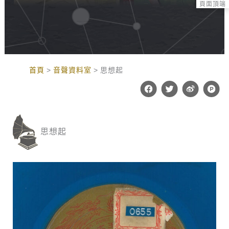
頁面頂端
:::
首頁
音聲資料室
思想起
F
T
W
P
a
w
e
r
c
i
i
o
e
t
b
d
b
t
o
u
o
e
c
思想起
o
r
t
k
-
h
u
n
t