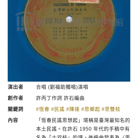
演出者
合唱 (劉福助獨唱)演唱
創作者
許丙丁作詞 許石編曲
關鍵詞
#恆春
#民謠
#陳達
#思鄉起
#思雙枝
內容
「恆春民謠思想起」堪稱是臺灣最知名的
本土民謠。在許石 1950 年代的手稿中有
名為「士双枝」的譜，後編曲發表為〈思