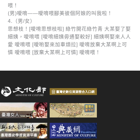
喂！
(男)噯唷——噯唷喂腳美彼個阿娘的叫我啦！
4.（男/女）
思想枝！[噯唷思想枝啦] 綠竹開花綠竹青 大某娶了娶
細姨，噯唷喂 [噯唷細姨毋通娶較好] 細姨啊娶來人人
愛 噯唷喂 [噯喲娶來加車煩拉] 噯唷放棄大某啊上可
憐 噯唷喂 [放棄大某啊上可憐] 噯唷喂！