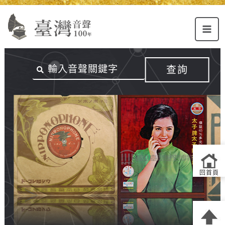
Alt+U：
Alt+C：
跳
上
主
至
方
要
主
主
內
要
選
容
內
查詢
單
區
容
連
結
區
回首頁