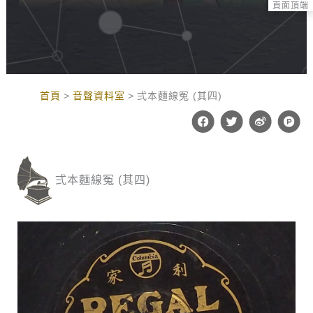
頁面頂端
:::
首頁
音聲資料室
弍本麵線冤 (其四)
F
T
W
P
a
w
e
r
c
i
i
o
e
t
b
d
b
t
o
u
o
e
c
弍本麵線冤 (其四)
o
r
t
k
-
h
u
n
t