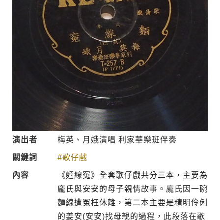
演出者
梅英、月娥演唱 利家華樂班伴奏
關鍵詞
#歌仔戲
內容
《麵線冤》全套歌仔戲共分三本，主要為
龐氏與安安的母子親情故事。龐氏因一碗
麵線遭冤枉休離，第二本主要是精明伶俐
的姜安(安安)找母親的過程，此段落在歌