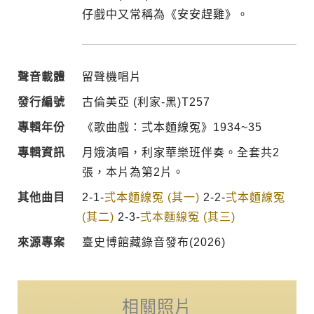
仔戲中又常稱為《安安趕雞》。
聲音載體
留聲機唱片
發行編號
古倫美亞 (利家-黑)T257
專輯年份
《歌曲戲：弍本麵線冤》1934~35
專輯資訊
月娥演唱，利家華樂班伴奏。全套共2
張，本片為第2片。
其他曲目
2-1-
弍本麵線冤 (其一)
2-2-
弍本麵線冤
(其二)
2-3-
弍本麵線冤 (其三)
來源專案
臺史博館藏錄音發布(2026)
相關照片