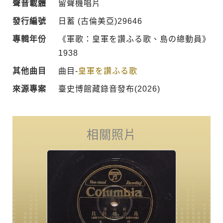
聲音載體
留聲機唱片
發行編號
日蓄 (古倫美亞)29646
專輯年份
《軍歌：皇軍を讚ふる歌、島の總動員》
1938
其他曲目
曲目-
皇軍を讚ふる歌
來源專案
臺史博館藏錄音發布(2026)
相關照片