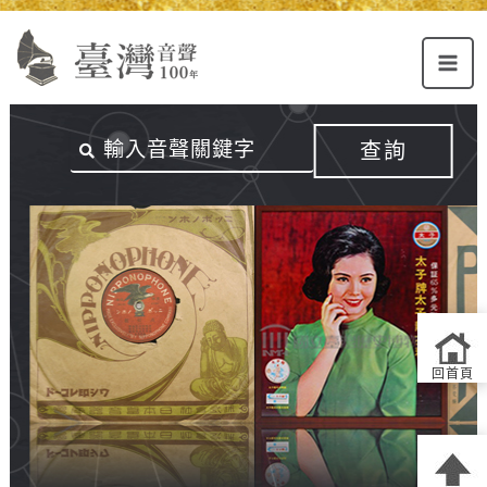
Alt+U：
Alt+C：
跳
上
主
至
方
要
主
主
內
要
選
容
內
查詢
單
區
容
連
結
區
回首頁