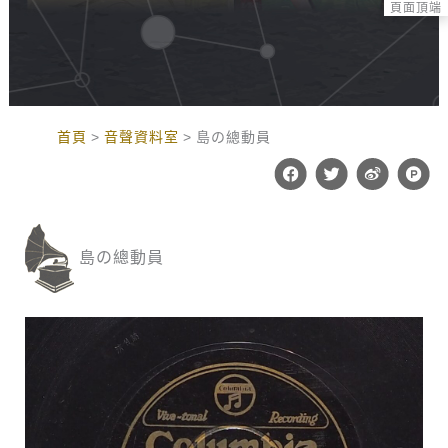
頁面頂端
:::
首頁
音聲資料室
島の總動員
F
T
W
P
a
w
e
r
c
i
i
o
e
t
b
d
b
t
o
u
o
e
c
島の總動員
o
r
t
k
-
h
u
n
t