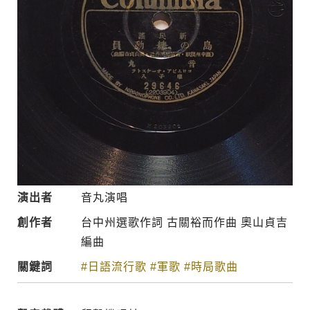
演出者
音丸演唱
創作者
台中州選歌作詞 古關裕而作曲 奧山貞吉
編曲
關鍵詞
#日語流行歌
#軍歌
#時局歌曲