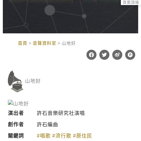
頁面頂端
:::
首頁
音聲資料室
山地好
F
T
W
P
a
w
e
r
c
i
i
o
e
t
b
d
b
t
o
u
o
e
c
山地好
o
r
t
k
-
h
u
n
t
演出者
許石音樂研究社演唱
創作者
許石編曲
關鍵詞
#唱歌
#流行歌
#原住民