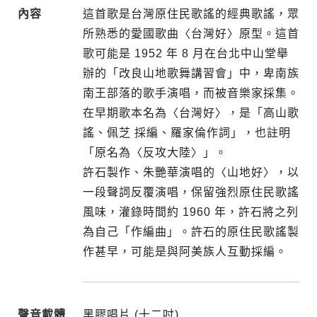
內容
這首歌是台灣原住民歌謠的經典歌謠，眾
所熟悉的愛國歌曲〈台灣好〉原型。這首
歌可能是 1952 年 8 月在台北中山堂舉
辦的「改良山地歌舞講習會」中，卑南族
南王部落的歌手演唱，而被音樂家採集。
在早期歌本名為〈台灣好〉，是「高山歌
謠、佩芝 採編、羅家倫作詞」，也註明
「原名為〈反攻大陸〉」。
許石製作、朱艷華演唱的〈山地好〉，以
一段聲詞反覆演唱，保留強烈原住民歌謠
風味，灌錄時間約 1960 年，許石將之列
為自己「作編曲」。許石的原住民歌謠製
作甚早，可能是與阿美族人互動採編。
聲音載體
黑膠唱片 (十二吋)