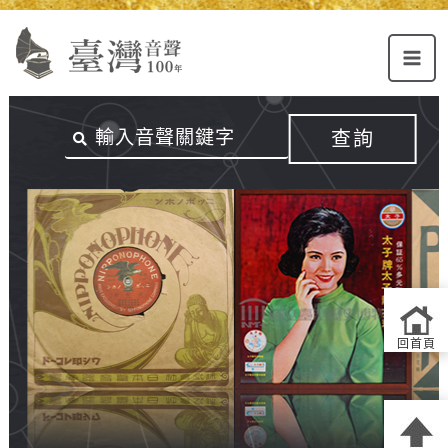
Alt+U：
Alt+C：
跳
上
主
至
方
要
主
主
內
要
選
容
內
查詢
單
區
容
連
結
區
回首頁