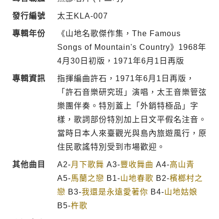
發行編號
太王KLA-007
專輯年份
《山地名歌傑作集，The Famous
Songs of Mountain's Country》1968年
4月30日初版，1971年6月1日再版
專輯資訊
指揮編曲許石，1971年6月1日再版，
「許石音樂研究班」演唱，太王音樂管弦
樂團伴奏。特別蓋上「外銷特極品」字
樣，歌詞部份特別加上日文平假名注音。
當時日本人來臺觀光與島內旅遊風行，原
住民歌謠特別受到市場歡迎。
其他曲目
A2-
月下歌舞
A3-
豐收舞曲
A4-
高山青
A5-
馬蘭之戀
B1-
山地春歌
B2-
檳榔村之
戀
B3-
我還是永遠愛著你
B4-
山地姑娘
B5-
杵歌