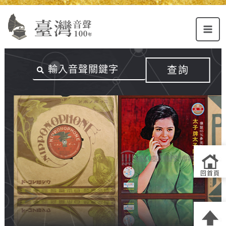
Alt+U：
Alt+C：
跳
上
主
至
方
要
主
主
內
要
選
容
內
查詢
單
區
容
連
結
區
回首頁