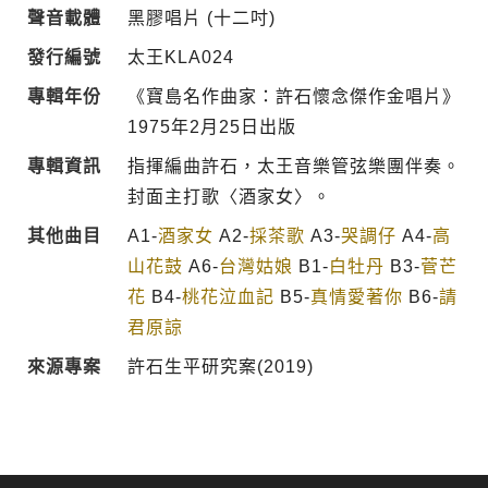
聲音載體
黑膠唱片 (十二吋)
發行編號
太王KLA024
專輯年份
《寶島名作曲家：許石懷念傑作金唱片》
1975年2月25日出版
專輯資訊
指揮編曲許石，太王音樂管弦樂團伴奏。
封面主打歌〈酒家女〉。
其他曲目
A1-
酒家女
A2-
採茶歌
A3-
哭調仔
A4-
高
山花鼓
A6-
台灣姑娘
B1-
白牡丹
B3-
菅芒
花
B4-
桃花泣血記
B5-
真情愛著你
B6-
請
君原諒
來源專案
許石生平研究案(2019)