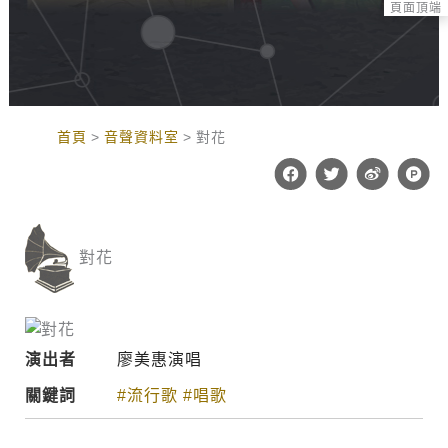
頁面頂端
:::
首頁
音聲資料室
對花
F
T
W
P
a
w
e
r
c
i
i
o
e
t
b
d
b
t
o
u
o
e
c
對花
o
r
t
k
-
h
u
n
t
演出者
廖美惠演唱
關鍵詞
#流行歌
#唱歌