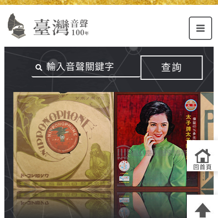
Alt+U：
Alt+C：
跳
上
主
至
方
要
主
主
內
要
選
容
內
查詢
單
區
容
連
結
區
回首頁