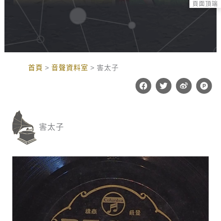
頁面頂端
:::
首頁
音聲資料室
害太子
F
T
W
P
a
w
e
r
c
i
i
o
e
t
b
d
b
t
o
u
o
e
c
害太子
o
r
t
k
-
h
u
n
t