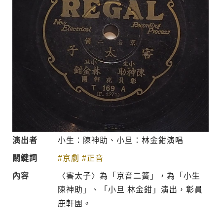
演出者
小生：陳神助、小旦：林金鉗演唱
關鍵詞
#京劇
#正音
內容
〈害太子〉為「京音二簧」，為「小生
陳神助」、「小旦 林金鉗」演出，彰員
鹿軒團。