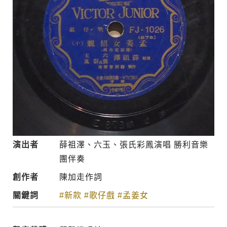
演出者
薛祖澤、六玉、張氏彩鳳演唱 勝利音樂
團伴奏
創作者
陳加走作詞
關鍵詞
#新款
#歌仔戲
#孟姜女