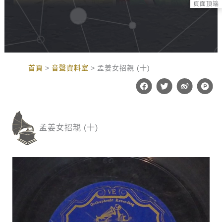
頁面頂端
:::
首頁
音聲資料室
孟姜女招親 (十)
F
T
W
P
a
w
e
r
c
i
i
o
e
t
b
d
b
t
o
u
o
e
c
孟姜女招親 (十)
o
r
t
k
-
h
u
n
t