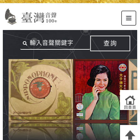
Alt+U：
Alt+C：
跳
上
主
至
方
要
主
主
內
要
選
容
內
查詢
單
區
容
連
結
區
回首頁