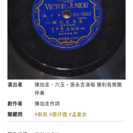
演出者
陳加走、六玉、張永吉演唱 勝利音樂團
伴奏
創作者
陳加走作詞
關鍵詞
#新款
#歌仔戲
#孟姜女