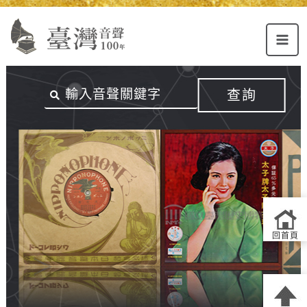
Alt+U：
Alt+C：
跳
上
主
至
方
要
主
主
內
要
選
容
內
查詢
單
區
容
連
結
區
回首頁