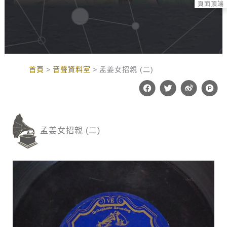
頁面頂端
:::
首頁
音聲資料室
孟姜女招親 (二)
F
T
W
P
a
w
e
r
c
i
i
o
e
t
b
d
b
t
o
u
o
e
c
孟姜女招親 (二)
o
r
t
k
-
h
u
n
t