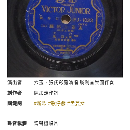
演出者
六玉、張氏彩鳳演唱 勝利音樂團伴奏
創作者
陳加走作詞
關鍵詞
#新款
#歌仔戲
#孟姜女
聲音載體
留聲機唱片