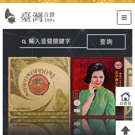
Alt+U：
Alt+C：
跳
上
主
至
方
要
主
主
內
要
選
容
內
查詢
單
區
容
連
結
區
回首頁