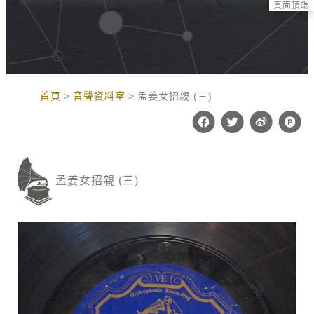
頁面頂端
:::
首頁
音聲資料室
孟姜女招親 (三)
F
T
W
P
a
w
e
r
c
i
i
o
e
t
b
d
b
t
o
u
o
e
c
孟姜女招親 (三)
o
r
t
k
-
h
u
n
t