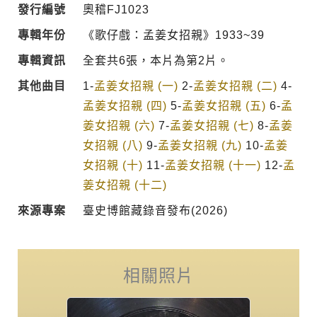
發行編號
奧稽FJ1023
專輯年份
《歌仔戲：孟姜女招親》1933~39
專輯資訊
全套共6張，本片為第2片。
其他曲目
1-
孟姜女招親 (一)
2-
孟姜女招親 (二)
4-
孟姜女招親 (四)
5-
孟姜女招親 (五)
6-
孟
姜女招親 (六)
7-
孟姜女招親 (七)
8-
孟姜
女招親 (八)
9-
孟姜女招親 (九)
10-
孟姜
女招親 (十)
11-
孟姜女招親 (十一)
12-
孟
姜女招親 (十二)
來源專案
臺史博館藏錄音發布(2026)
相關照片