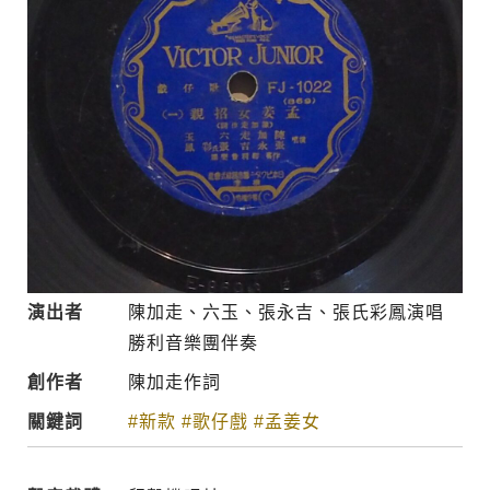
演出者
陳加走、六玉、張永吉、張氏彩鳳演唱
勝利音樂團伴奏
創作者
陳加走作詞
關鍵詞
#新款
#歌仔戲
#孟姜女