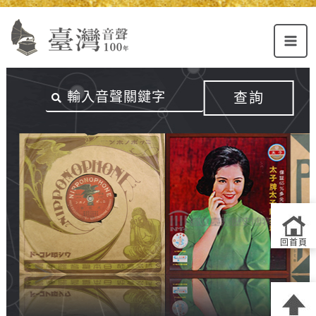
Alt+U：
Alt+C：
跳
上
主
至
方
要
主
主
內
要
選
容
內
查詢
單
區
容
連
結
區
回首頁