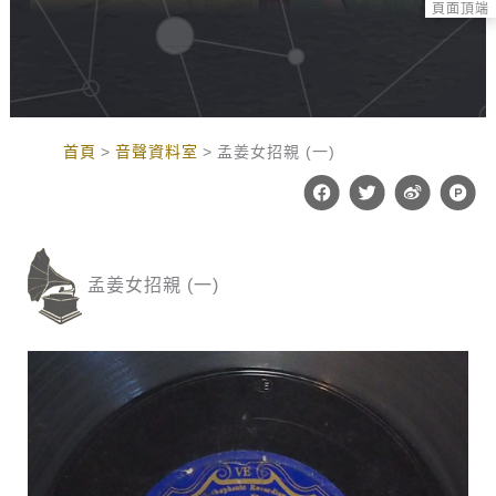
頁面頂端
:::
首頁
音聲資料室
孟姜女招親 (一)
F
T
W
P
a
w
e
r
c
i
i
o
e
t
b
d
b
t
o
u
o
e
c
孟姜女招親 (一)
o
r
t
k
-
h
u
n
t