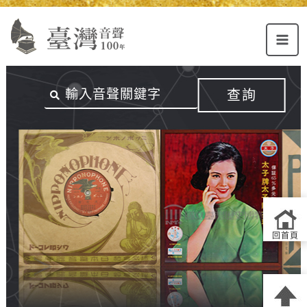
Alt+U：
Alt+C：
跳
上
主
至
方
要
主
主
內
要
選
容
內
查詢
單
區
容
連
結
區
回首頁