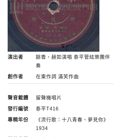
演出者
餘香、赫如演唱 泰平管絃樂團伴
奏
創作者
在東作詞 滿笑作曲
聲音載體
留聲機唱片
發行編號
泰平T416
專輯年份
《流行歌：十八青春、夢見你》
1934