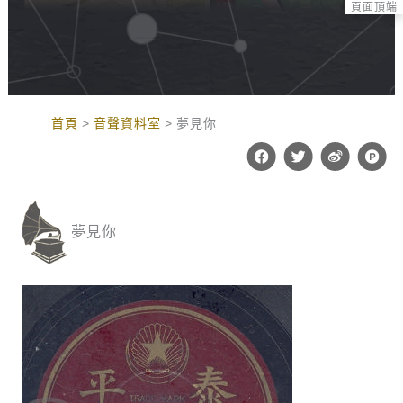
頁面頂端
:::
首頁
音聲資料室
夢見你
F
T
W
P
a
w
e
r
c
i
i
o
e
t
b
d
b
t
o
u
o
e
c
夢見你
o
r
t
k
-
h
u
n
t