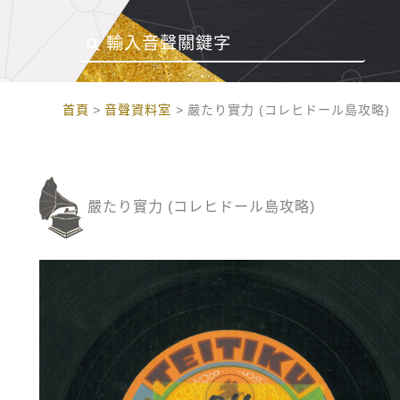
:::
首頁
音聲資料室
嚴たり實力 (コレヒドール島攻略)
嚴たり實力 (コレヒドール島攻略)