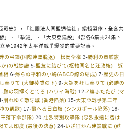
亞戰史》，「社團法人同盟通信社」編輯製作，全套共
發」、「擊滅」、「大東亞建設」4部各6集共24集。
立至1942年太平洋戰爭爆發的重要記事。
畔の弔鐘(国際連盟脱退) 松岡全権
3-
勝利の軍艦旗
いか)の戦捷譜
5-
盟友に結びて(枢軸同名と汪政権) 近
首相
6-
帰らぬ平和の小鳩(ABCD線の結成)
7-
歷史の日
し奉りて (大御稜威の下)
9-
大詔を拜し奉りて (必勝の
1-
鵬の羽摶くとてろ (ハワイ海戰)
12-
Z旗ふたたび (マ
4-
崩れゆく敵牙城 (香港陷落)
15-
大東亞戰爭第二年
沖の凱歌)
17-
飜へる日章旗 (シンガポール陷落)
18-
海軍落下傘部隊)
20-
壯烈特別攻擊隊 (忠烈永遠に香は
起てよ印度 (最後の決意)
24-
いざ征かん建設戰に (甦