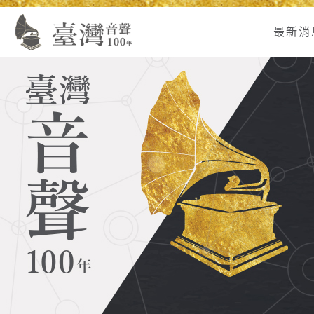
Alt+U：
Alt+C：
跳
:
上
主
至
最新消
方
要
主
主
內
要
選
容
內
單
區
容
連
結
區