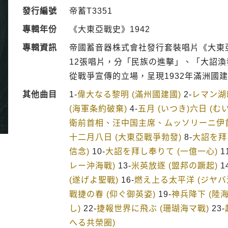
發行編號
帝蓄T3351
專輯年份
《大東亞戰史》1942
專輯資訊
帝國蓄音器株式會社發行套裝唱片《大東
12張唱片，分「民族の進擊」、「大詔渙
從戰爭宣傳的立場，呈現1932年滿洲國建
其他曲目
1-
偉大なる黎明 (滿州國建國)
2-
レマン湖
(海軍条約破棄)
4-
五月 (いつき)六日 (む
衛前首相、汪中国主席、ムッソリーニ伊
十二月八日 (大東亞戰爭勃發)
8-
大詔を拜
信念)
10-
大詔を拜し奉りて (一億一心)
1
レー沖海戰)
13-
米英放逐 (盟邦の蹶起)
1
(遂げよ聖戰)
16-
燃え上る太平洋 (ジヤバ
戰捷の春 (仰ぐ御英姿)
19-
神兵降下 (陸
し)
22-
捷報世界に飛ぶ (珊瑚海マ戰)
23-
へる共榮圈)