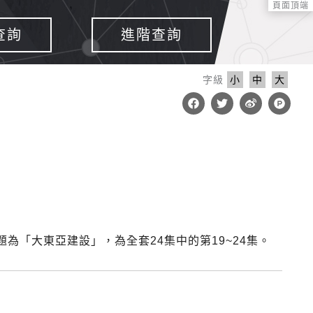
頁面頂端
查詢
進階查詢
字級
小
中
大
F
T
W
P
a
w
e
r
c
i
i
o
e
t
b
d
b
t
o
u
o
e
c
o
r
t
k
-
h
u
n
t
為「大東亞建設」，為全套24集中的第19~24集。