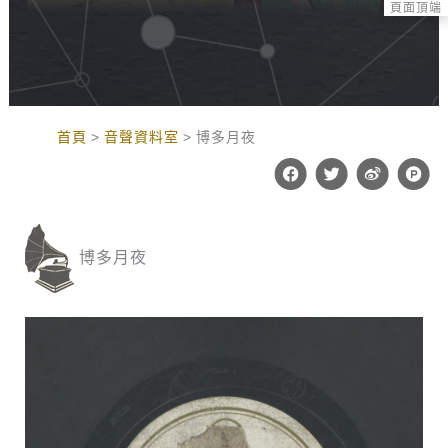
頁面頂端
:::
首頁
音聲資料室
博多月夜
F
T
W
P
a
w
e
r
c
i
i
o
e
t
b
d
b
t
o
u
o
e
c
博多月夜
o
r
t
k
-
h
u
n
t