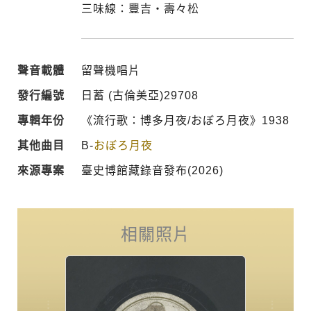
三味線：豐吉・壽々松
聲音載體
留聲機唱片
發行編號
日蓄 (古倫美亞)29708
專輯年份
《流行歌：博多月夜/おぼろ月夜》1938
其他曲目
B-
おぼろ月夜
來源專案
臺史博館藏錄音發布(2026)
相關照片