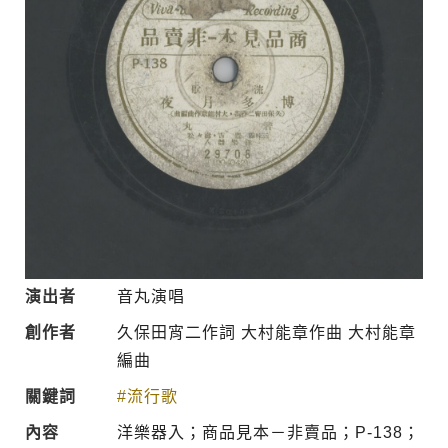
演出者
音丸演唱
創作者
久保田宵二作詞 大村能章作曲 大村能章
編曲
關鍵詞
#流行歌
內容
洋樂器入；商品見本－非賣品；P-138；