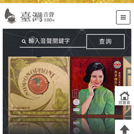
Alt+U：
Alt+C：
跳
上
主
至
方
要
主
主
內
要
選
容
內
查詢
單
區
容
連
結
區
回首頁