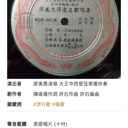
演出者
廖美惠演唱 大王中西管弦樂團伴奏
創作者
陳達儒作詞 許石作曲 許石編曲
關鍵詞
#流行歌
#唱歌
聲音載體
黑膠唱片 (十吋)