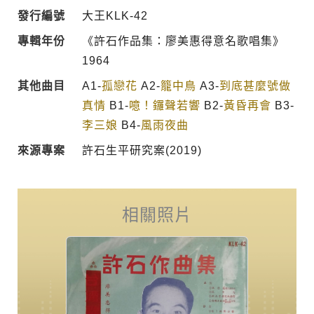
發行編號
大王KLK-42
專輯年份
《許石作品集：廖美惠得意名歌唱集》
1964
其他曲目
A1-
孤戀花
A2-
籠中鳥
A3-
到底甚麼號做
真情
B1-
噫！鑼聲若響
B2-
黃昏再會
B3-
李三娘
B4-
風雨夜曲
來源專案
許石生平研究案(2019)
相關照片