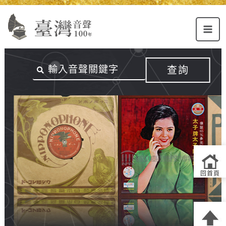
Alt+U：
Alt+C：
跳
上
主
至
方
要
主
主
內
要
選
容
內
查詢
單
區
容
連
結
區
回首頁