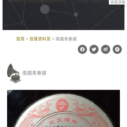
頁面頂端
:::
首頁
音聲資料室
南國青春譜
F
T
W
P
a
w
e
r
c
i
i
o
e
t
b
d
b
t
o
u
o
e
c
南國青春譜
o
r
t
k
-
h
u
n
t