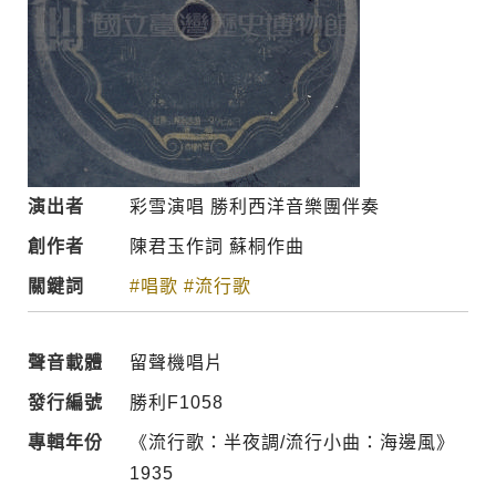
演出者
彩雪演唱 勝利西洋音樂團伴奏
創作者
陳君玉作詞 蘇桐作曲
關鍵詞
#唱歌
#流行歌
聲音載體
留聲機唱片
發行編號
勝利F1058
專輯年份
《流行歌：半夜調/流行小曲：海邊風》
1935