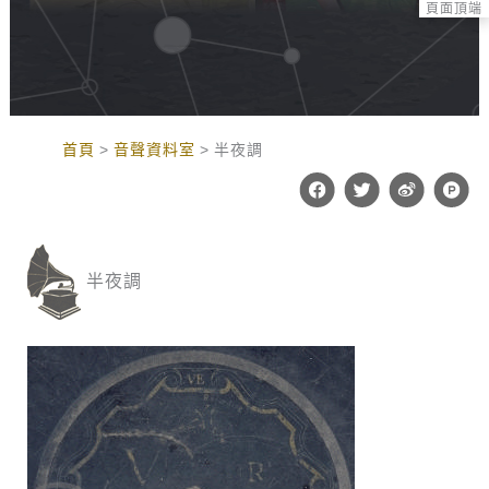
頁面頂端
:::
首頁
音聲資料室
半夜調
F
T
W
P
a
w
e
r
c
i
i
o
e
t
b
d
b
t
o
u
o
e
c
半夜調
o
r
t
k
-
h
u
n
t