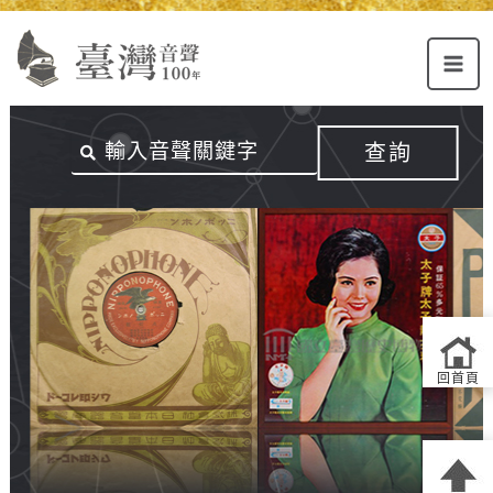
Alt+U：
Alt+C：
跳
上
主
至
方
要
主
主
內
要
選
容
內
查詢
單
區
容
連
結
區
回首頁