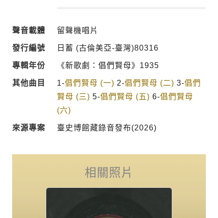
聲音載體
留聲機唱片
發行編號
日蓄 (古倫美亞-臺灣)80316
專輯年份
《新歌劇：倡們賢母》1935
其他曲目
1-
倡們賢母 (一)
2-
倡們賢母 (二)
3-
倡們
賢母 (三)
5-
倡們賢母 (五)
6-
倡們賢母
(六)
來源專案
臺史博館藏錄音發布(2026)
相關照片