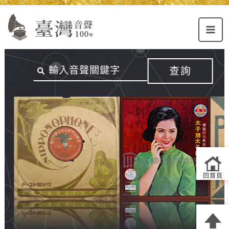
Alt+U：
Alt+C：
跳
上
主
至
方
要
主
主
內
要
選
容
內
查詢
單
區
容
連
結
區
回首頁