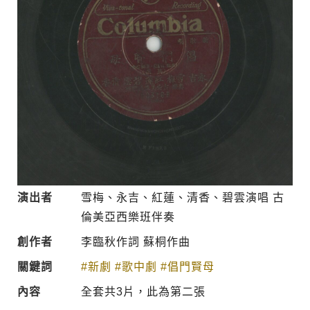
演出者
雪梅、永吉、紅蓮、清香、碧雲演唱 古
倫美亞西樂班伴奏
創作者
李臨秋作詞 蘇桐作曲
關鍵詞
#新劇
#歌中劇
#倡門賢母
內容
全套共3片，此為第二張