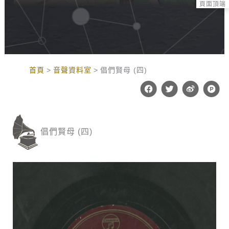
頁面頂端
:::
首頁
音聲資料室
倡們賢母 (四)
F
T
W
P
a
w
e
r
c
i
i
o
e
t
b
d
b
t
o
u
o
e
c
倡們賢母 (四)
o
r
t
k
-
h
u
n
t