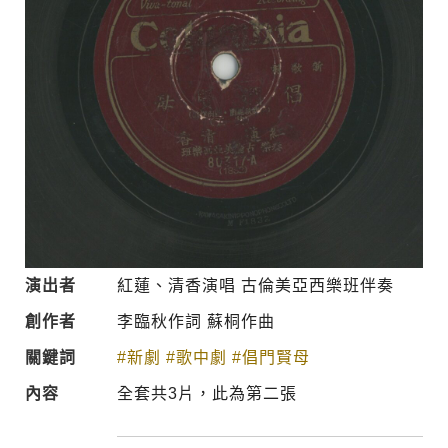
演出者
紅蓮、清香演唱 古倫美亞西樂班伴奏
創作者
李臨秋作詞 蘇桐作曲
關鍵詞
#新劇
#歌中劇
#倡門賢母
內容
全套共3片，此為第二張