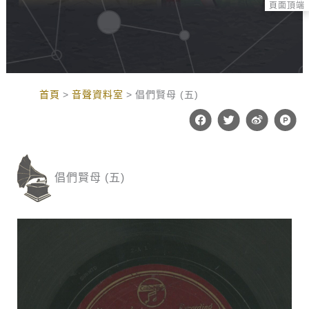
頁面頂端
:::
首頁
音聲資料室
倡們賢母 (五)
F
T
W
P
a
w
e
r
c
i
i
o
e
t
b
d
b
t
o
u
o
e
c
倡們賢母 (五)
o
r
t
k
-
h
u
n
t