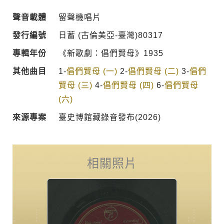
聲音載體
留聲機唱片
發行編號
日蓄 (古倫美亞-臺灣)80317
專輯年份
《新歌劇：倡們賢母》1935
其他曲目
1-
倡們賢母 (一)
2-
倡們賢母 (二)
3-
倡們
賢母 (三)
4-
倡們賢母 (四)
6-
倡們賢母
(六)
來源專案
臺史博館藏錄音發布(2026)
相關照片