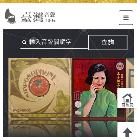
Alt+U：
Alt+C：
跳
上
主
至
方
要
主
主
內
要
選
容
內
查詢
單
區
容
連
結
區
回首頁