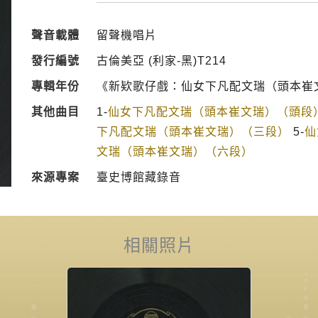
聲音載體
留聲機唱片
發行編號
古倫美亞 (利家-黑)T214
專輯年份
《新欵歌仔戲：仙女下凡配文瑞（頭本崔文
其他曲目
1-
仙女下凡配文瑞（頭本崔文瑞）（頭段
下凡配文瑞（頭本崔文瑞）（三段）
5-
仙
文瑞（頭本崔文瑞）（六段）
來源專案
臺史博館藏錄音
相關照片