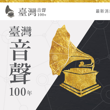
Alt+U：
Alt+C：
跳
:
上
主
至
最新消
方
要
主
主
內
要
選
容
內
單
區
容
連
結
區