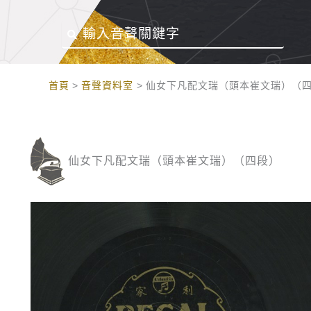
:::
首頁
音聲資料室
仙女下凡配文瑞（頭本崔文瑞）（
仙女下凡配文瑞（頭本崔文瑞）（四段）