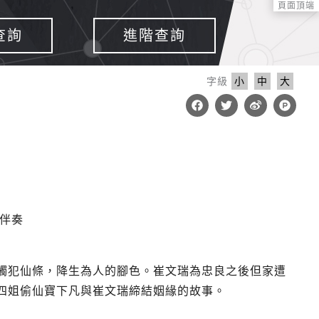
頁面頂端
查詢
進階查詢
字級
小
中
大
F
T
W
P
a
w
e
r
c
i
i
o
e
t
b
d
b
t
o
u
o
e
c
o
r
t
k
-
h
u
n
團伴奏
t
觸犯仙條，降生為人的腳色。崔文瑞為忠良之後但家遭
四姐偷仙寶下凡與崔文瑞締結姻緣的故事。