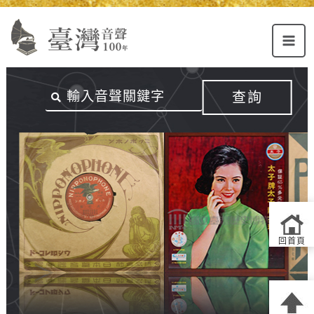
Alt+U：
Alt+C：
跳
上
主
至
方
要
主
主
內
要
選
容
內
查詢
單
區
容
連
結
區
回首頁