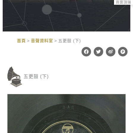
頁面頂端
:::
首頁
音聲資料室
五更鼓 (下)
F
T
W
P
a
w
e
r
c
i
i
o
e
t
b
d
b
t
o
u
o
e
c
五更鼓 (下)
o
r
t
k
-
h
u
n
t