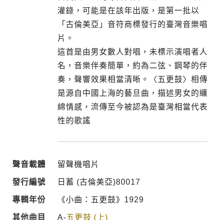
灌錄，可能是在該年出版，是第一批以
「古倫美亞」音符商標發行的臺灣音樂唱
片。
這首是由男女數人對唱，未標示演唱者人
名，音樂伴奏簡單，約為二弦、鋼琴的伴
奏，聲響效果相當清晰。〈五更鼓〉相傳
是源自中國上海的藝旦曲，描述男女的纏
綿情感，流傳至今被認為是臺灣相當代表
性的歌謠
聲音載體
留聲機唱片
發行編號
日蓄 (古倫美亞)80017
專輯年份
《小曲：五更鼓》1929
其他曲目
A-
五更鼓 (上)