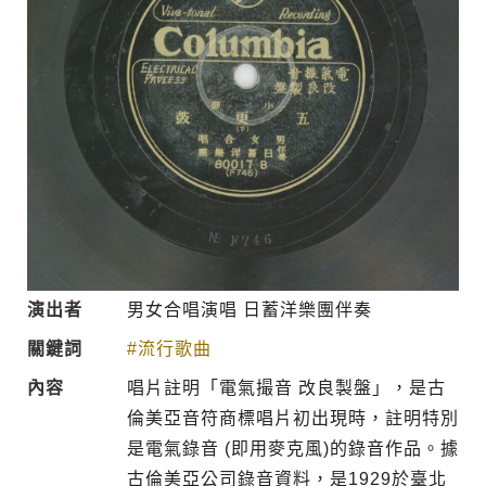
演出者
男女合唱演唱 日蓄洋樂團伴奏
關鍵詞
#流行歌曲
內容
唱片註明「電氣撮音 改良製盤」，是古
倫美亞音符商標唱片初出現時，註明特別
是電氣錄音 (即用麥克風)的錄音作品。據
古倫美亞公司錄音資料，是1929於臺北