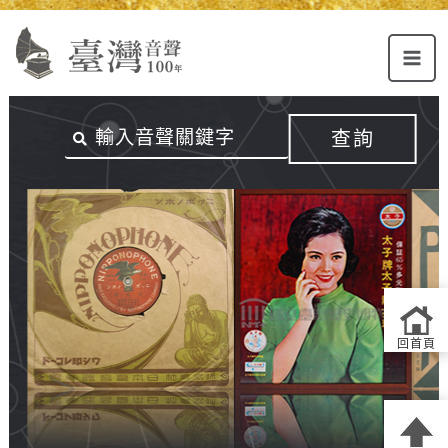
Alt+U：
Alt+C：
跳
上
主
至
方
要
主
主
內
要
選
容
內
查詢
單
區
容
連
結
區
回首頁