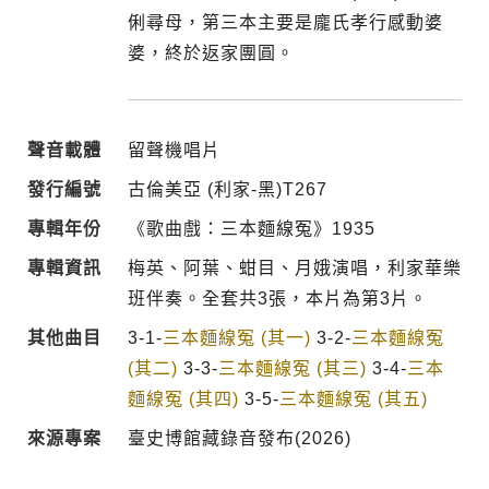
俐尋母，第三本主要是龐氏孝行感動婆
婆，終於返家團圓。
聲音載體
留聲機唱片
發行編號
古倫美亞 (利家-黑)T267
專輯年份
《歌曲戲：三本麵線冤》1935
專輯資訊
梅英、阿葉、蚶目、月娥演唱，利家華樂
班伴奏。全套共3張，本片為第3片。
其他曲目
3-1-
三本麵線冤 (其一)
3-2-
三本麵線冤
(其二)
3-3-
三本麵線冤 (其三)
3-4-
三本
麵線冤 (其四)
3-5-
三本麵線冤 (其五)
來源專案
臺史博館藏錄音發布(2026)