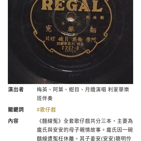
演出者
梅英、阿葉、蚶目、月娥演唱 利家華樂
班伴奏
關鍵詞
#歌仔戲
內容
《麵線冤》全套歌仔戲共分三本，主要為
龐氏與安安的母子親情故事。龐氏因一碗
麵線遭冤枉休離，其子姜安(安安)聰明伶