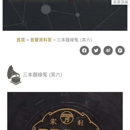
頁面頂端
:::
首頁
音聲資料室
三本麵線冤 (其六)
F
T
W
P
a
w
e
r
c
i
i
o
e
t
b
d
b
t
o
u
o
e
c
三本麵線冤 (其六)
o
r
t
k
-
h
u
n
t