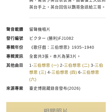
病，寫信予英台表衷情，由書僮士久送到
英台手上，英台回信以鸚哥急送給三哥。
聲音載體
留聲機唱片
發行編號
ビクター (勝利)FJ1082
專輯年份
《歌仔戲：三伯想思》1935~1940
專輯資訊
全套共3張，本片為第3片。
其他曲目
1-
三伯想思 (一)
2-
三伯想思 (二)
3-
三伯
想思 (三)
4-
三伯想思 (四)
6-
三伯想思
(六)
來源專案
臺史博館藏錄音發布(2026)
相關照片