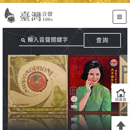
Alt+U：
Alt+C：
跳
上
主
至
方
要
主
主
內
要
選
容
內
查詢
單
區
容
連
結
區
回首頁