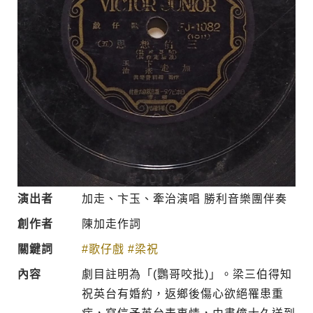
演出者
加走、卞玉、牽治演唱 勝利音樂團伴奏
創作者
陳加走作詞
關鍵詞
#歌仔戲
#梁祝
內容
劇目註明為「(鸚哥咬批)」。梁三伯得知
祝英台有婚約，返鄉後傷心欲絕罹患重