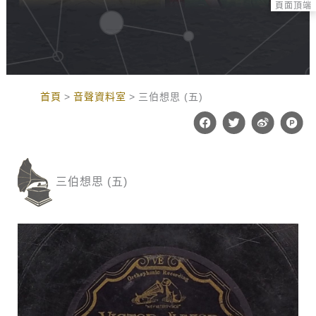
頁面頂端
:::
首頁
音聲資料室
三伯想思 (五)
F
T
W
P
a
w
e
r
c
i
i
o
e
t
b
d
b
t
o
u
o
e
c
三伯想思 (五)
o
r
t
k
-
h
u
n
t