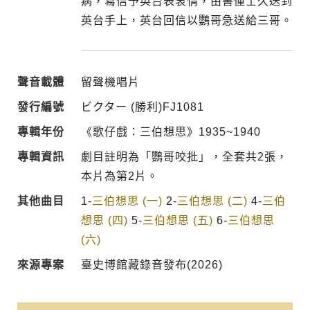
病，寫信予英台表衷情，由書僮士久送到
英台手上，英台回信以鸚哥急送給三哥。
聲音載體
留聲機唱片
發行編號
ビクター (勝利)FJ1081
專輯年份
《歌仔戲：三伯想思》1935~1940
專輯資訊
劇目註明為「鸚哥咬批」，全套共2張，
本片為第2片。
其他曲目
1-
三伯想思 (一)
2-
三伯想思 (二)
4-
三伯
想思 (四)
5-
三伯想思 (五)
6-
三伯想思
(六)
來源專案
臺史博館藏錄音發布(2026)