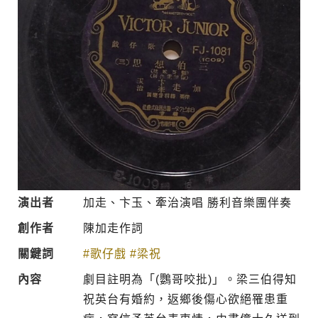
演出者
加走、卞玉、牽治演唱 勝利音樂團伴奏
創作者
陳加走作詞
關鍵詞
#歌仔戲
#梁祝
內容
劇目註明為「(鸚哥咬批)」。梁三伯得知
祝英台有婚約，返鄉後傷心欲絕罹患重