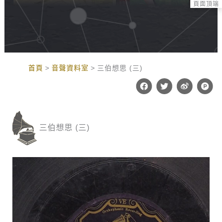
頁面頂端
:::
首頁
音聲資料室
三伯想思 (三)
F
T
W
P
a
w
e
r
c
i
i
o
e
t
b
d
b
t
o
u
o
e
c
三伯想思 (三)
o
r
t
k
-
h
u
n
t