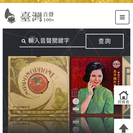
Alt+U：
Alt+C：
跳
上
主
至
方
要
主
主
內
要
選
容
內
查詢
單
區
容
連
結
區
回首頁