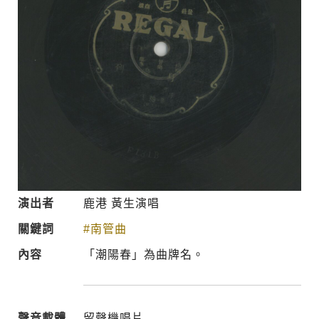
演出者
鹿港 黃生演唱
關鍵詞
#南管曲
內容
「潮陽春」為曲牌名。
聲音載體
留聲機唱片