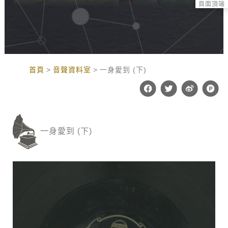
頁面頂端
:::
首頁
音聲資料室
一身愛到 (下)
F
T
W
P
a
w
e
r
c
i
i
o
e
t
b
d
b
t
o
u
o
e
c
一身愛到 (下)
o
r
t
k
-
h
u
n
t