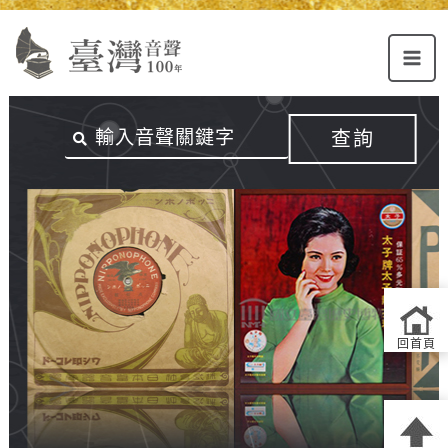
Alt+U：
Alt+C：
跳
上
主
至
方
要
主
主
內
要
選
容
內
查詢
單
區
容
連
結
區
回首頁