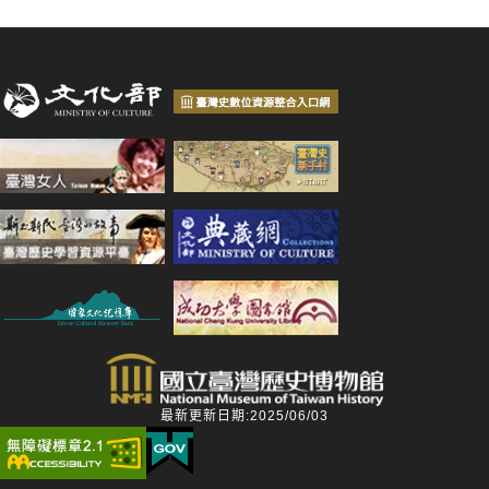
最新更新日期:2025/06/03