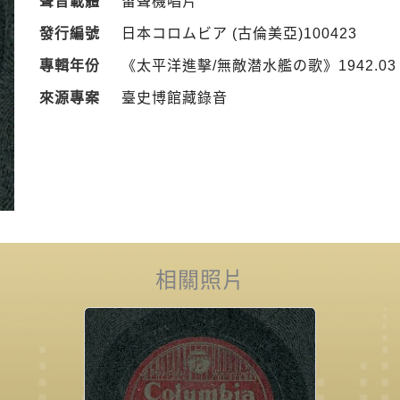
聲音載體
留聲機唱片
發行編號
日本コロムビア (古倫美亞)100423
專輯年份
《太平洋進擊/無敵潜水艦の歌》1942.03
來源專案
臺史博館藏錄音
相關照片