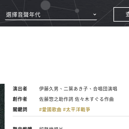
演出者
伊藤久男、二葉あき子、合唱団演唱
創作者
佐藤惣之助作詞 佐々木すぐる作曲
關鍵詞
#愛國歌曲
#太平洋戰爭