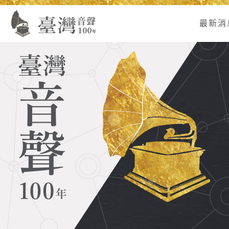
Alt+U：
Alt+C：
跳
:
上
主
至
最新消
方
要
主
主
內
要
選
容
內
單
區
容
連
結
區