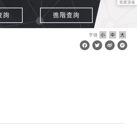
頁面頂端
查詢
進階查詢
字級
小
中
大
F
T
W
P
a
w
e
r
c
i
i
o
e
t
b
d
b
t
o
u
o
e
c
o
r
t
k
-
h
u
n
t