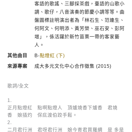
客語的歌謠、三腳採茶戲，臺語的山歌小
調、歌仔，八音演奏的節慶小調等等。曲
盤圓標註明演出者為「林石生、范連生、
何阿文、何明添、黃芳榮、巫石安、彭阿
增」，係活躍於新竹苗栗一帶的客家藝
人。
其他曲目
B-
點燈紅 (下)
來源專案
成大多元文化中心合作徵集 (2015)
歌詞/全文
1.
正月點燈紅 點啊點燈人 頂爐燒香下爐香 君燒
香 娘插灼 保庇渡伯跤手鬆。
2.
二月君行洲 君呀君行洲 娘今寄君買羅綢 是 多是