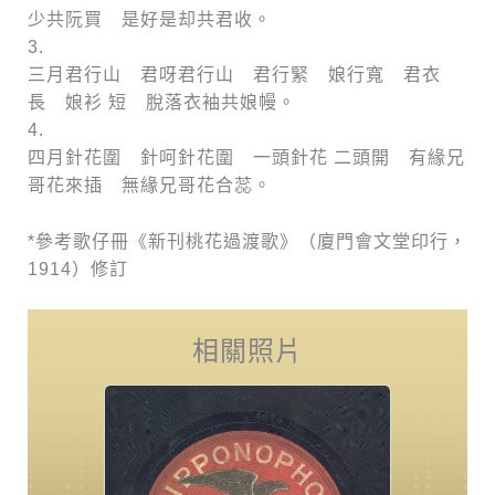
少共阮買 是好是却共君收。
3.
三月君行山 君呀君行山 君行緊 娘行寬 君衣
長 娘衫 短 脫落衣袖共娘幔。
4.
四月針花圍 針呵針花圍 一頭針花 二頭開 有緣兄
哥花來插 無緣兄哥花合蕊。
*參考歌仔冊《新刊桃花過渡歌》（廈門會文堂印行，
1914）修訂
相關照片