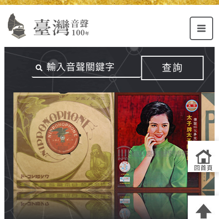
Alt+U：
Alt+C：
跳
上
主
至
方
要
主
主
內
要
選
容
內
查詢
單
區
容
連
結
區
回首頁