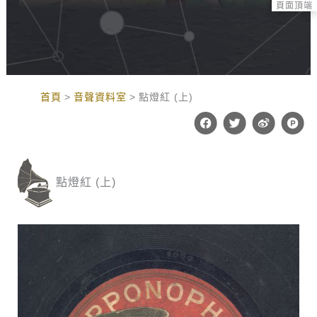
頁面頂端
:::
首頁
音聲資料室
點燈紅 (上)
F
T
W
P
a
w
e
r
c
i
i
o
e
t
b
d
b
t
o
u
o
e
c
點燈紅 (上)
o
r
t
k
-
h
u
n
t