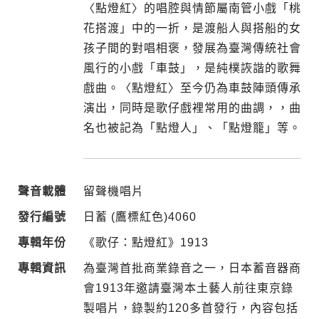
〈點燈紅〉的唱腔與情節屬南管小戲「桃
花搭渡」中的一折，是渡船人與搭船的女
孩子間的對唱相褒，發展為臺灣傳統社會
風行的小戲「車鼓」，是純樸詼諧的歌舞
戲曲。〈點燈紅〉至今仍為車鼓陣頭傳承
演出，同時是歌仔戲裡常用的曲調，，曲
名也被記為「點燈人」、「點燈籠」等。
聲音載體
留聲機唱片
發行編號
日蓄 (鷹標紅色)4060
專輯年份
《歌仔：點燈紅》1913
專輯資訊
為臺灣首批商業錄音之一，日本蓄音器商
會1913年邀請臺灣本土藝人前往東京錄
製唱片，錄製約120多首發行，內容包括