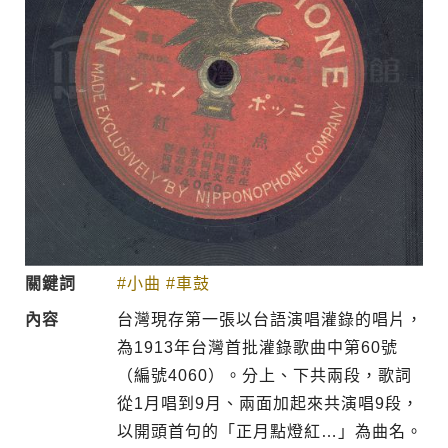
關鍵詞
#小曲
#車鼓
內容
台灣現存第一張以台語演唱灌錄的唱片，
為1913年台灣首批灌錄歌曲中第60號
（編號4060）。分上、下共兩段，歌詞
從1月唱到9月、兩面加起來共演唱9段，
以開頭首句的「正月點燈紅…」為曲名。