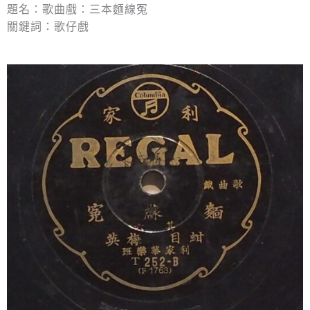
題名：歌曲戲：三本麵線冤
關鍵詞：歌仔戲
麵線冤 (其六)