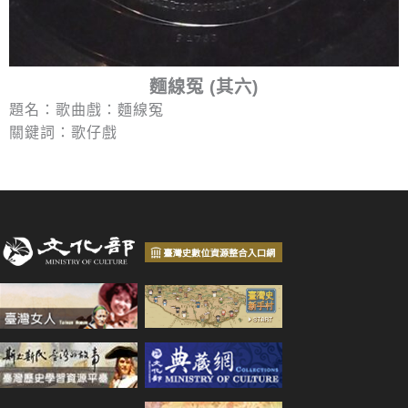
麵線冤 (其六)
題名：歌曲戲：麵線冤
關鍵詞：歌仔戲