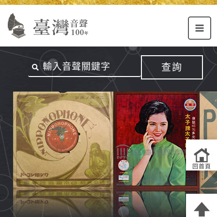
Alt+U：
Alt+C：
跳
上
主
至
方
要
主
主
內
要
選
容
內
查詢
單
區
容
連
結
區
回首頁