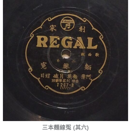
三本麵線冤 (其六)