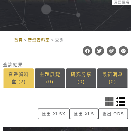
頁面頂端
:::
首頁
音聲資料室
查詢
F
T
W
P
a
w
e
r
c
i
i
o
e
t
b
d
查詢結果
b
t
o
u
o
e
c
音聲資料
主題展覽
研究分享
最新消息
o
r
t
k
-
室
(2)
(0)
(0)
(0)
h
u
n
t
匯出 XLSX
匯出 XLS
匯出 ODS
三本麵線冤 (其六)