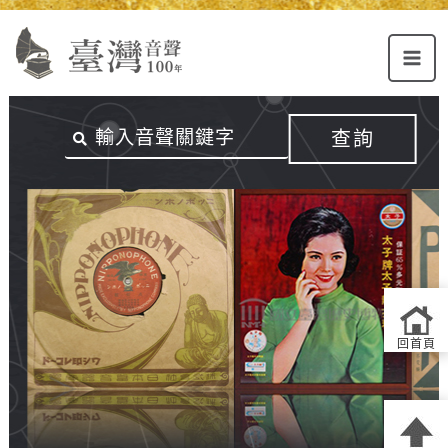
Alt+U：
Alt+C：
跳
上
主
至
方
要
主
主
內
要
選
容
內
查詢
單
區
容
連
結
區
回首頁