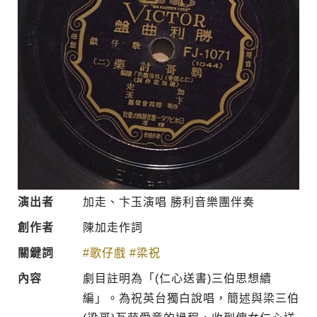
演出者
加走、卞玉演唱 勝利音樂團伴奏
創作者
陳加走作詞
關鍵詞
#歌仔戲
#梁祝
內容
劇目註明為「(仁心送書)三伯思想續
編」。為祝英台獨白說唱，簡述與梁三伯