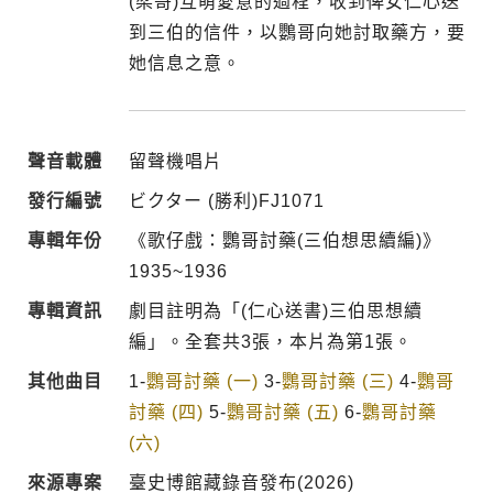
(梁哥)互萌愛意的過程，收到俾女仁心送
到三伯的信件，以鸚哥向她討取藥方，要
她信息之意。
聲音載體
留聲機唱片
發行編號
ビクター (勝利)FJ1071
專輯年份
《歌仔戲：鸚哥討藥(三伯想思續編)》
1935~1936
專輯資訊
劇目註明為「(仁心送書)三伯思想續
編」。全套共3張，本片為第1張。
其他曲目
1-
鸚哥討藥 (一)
3-
鸚哥討藥 (三)
4-
鸚哥
討藥 (四)
5-
鸚哥討藥 (五)
6-
鸚哥討藥
(六)
來源專案
臺史博館藏錄音發布(2026)