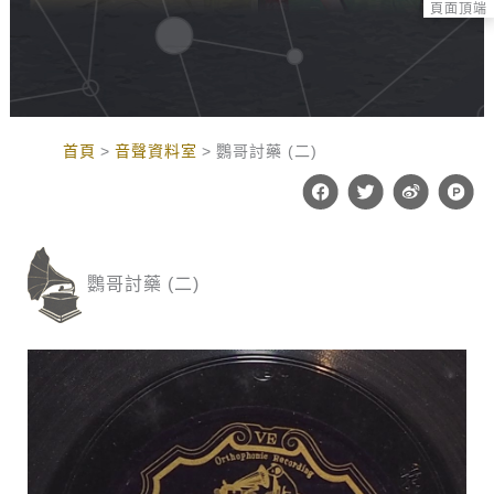
頁面頂端
:::
首頁
音聲資料室
鸚哥討藥 (二)
F
T
W
P
a
w
e
r
c
i
i
o
e
t
b
d
b
t
o
u
o
e
c
鸚哥討藥 (二)
o
r
t
k
-
h
u
n
t