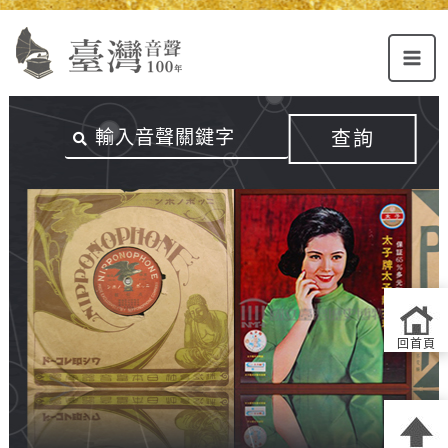
Alt+U：
Alt+C：
跳
上
主
至
方
要
主
主
內
要
選
容
內
查詢
單
區
容
連
結
區
回首頁