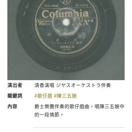
演出者
清香演唱 ジヤスオーケストラ伴奏
關鍵詞
#歌仔戲
#陳三五娘
內容
爵士樂團伴奏的歌仔戲曲，唱陳三五娘中
的一段情節。