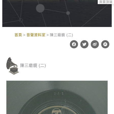
頁面頂端
:::
首頁
音聲資料室
陳三磨鏡 (二)
F
T
W
P
a
w
e
r
c
i
i
o
e
t
b
d
b
t
o
u
o
e
c
陳三磨鏡 (二)
o
r
t
k
-
h
u
n
t