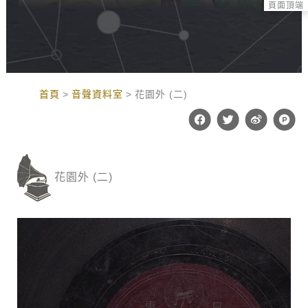
頁面頂端
:::
首頁
音聲資料室
花園外 (二)
F
T
W
P
a
w
e
r
c
i
i
o
e
t
b
d
b
t
o
u
o
e
c
花園外 (二)
o
r
t
k
-
h
u
n
t