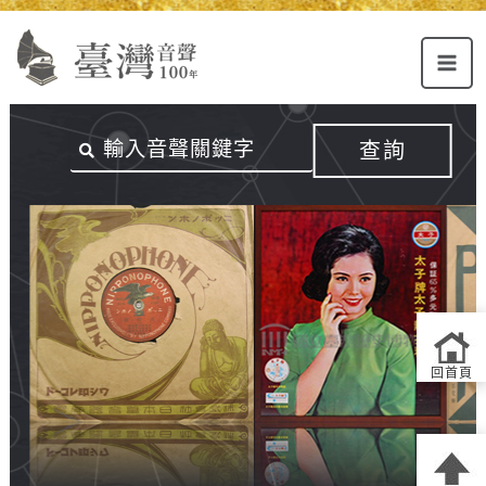
Alt+U：
Alt+C：
跳
上
主
至
方
要
主
主
內
要
選
容
內
查詢
單
區
容
連
結
區
回首頁