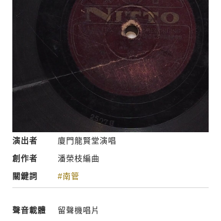
演出者
廈門龍賢堂演唱
創作者
潘榮枝編曲
關鍵詞
#南管
聲音載體
留聲機唱片