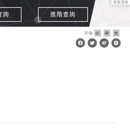
頁面頂端
查詢
進階查詢
字級
小
中
大
F
T
W
P
a
w
e
r
c
i
i
o
e
t
b
d
b
t
o
u
o
e
c
o
r
t
k
-
h
u
n
t