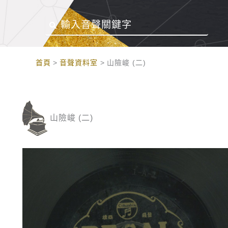
:::
首頁
音聲資料室
山險峻 (二)
山險峻 (二)