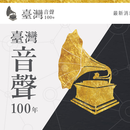
Alt+U：
Alt+C：
跳
:
上
主
至
最新消
方
要
主
主
內
要
選
容
內
單
區
容
連
結
區