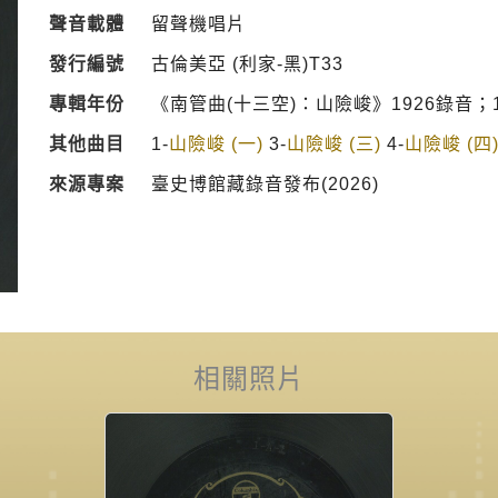
聲音載體
留聲機唱片
發行編號
古倫美亞 (利家-黑)T33
專輯年份
《南管曲(十三空)：山險峻》1926錄音；1
其他曲目
1-
山險峻 (一)
3-
山險峻 (三)
4-
山險峻 (四
來源專案
臺史博館藏錄音發布(2026)
相關照片