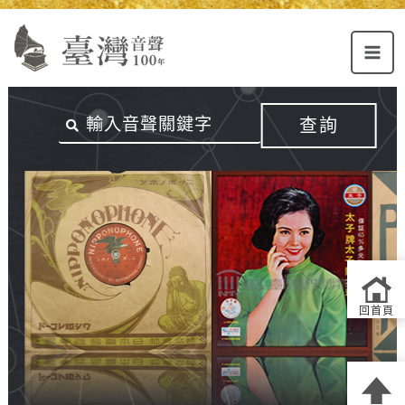
Alt+U：
Alt+C：
跳
上
主
至
方
要
主
主
內
要
選
容
內
查詢
單
區
容
連
結
區
回首頁