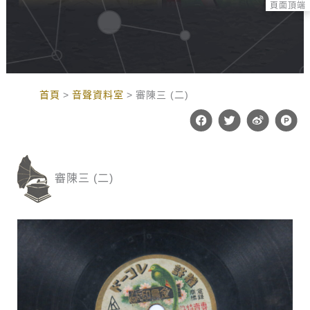
頁面頂端
:::
首頁
音聲資料室
審陳三 (二)
F
T
W
P
a
w
e
r
c
i
i
o
e
t
b
d
b
t
o
u
o
e
c
審陳三 (二)
o
r
t
k
-
h
u
n
t