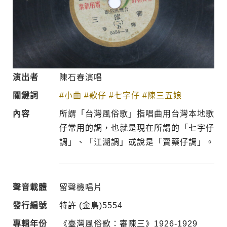
演出者
陳石春演唱
關鍵詞
#小曲
#歌仔
#七字仔
#陳三五娘
內容
所謂「台灣風俗歌」指唱曲用台灣本地歌
仔常用的調，也就是現在所謂的「七字仔
調」、「江湖調」或說是「賣藥仔調」。
聲音載體
留聲機唱片
發行編號
特許 (金鳥)5554
專輯年份
《臺灣風俗歌：審陳三》1926-1929